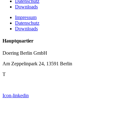
Datenschutz
Downloads
Impressum
Datenschutz
Downloads
Hauptquartier
Doering Berlin GmbH
Am Zeppelinpark 24, 13591 Berlin
T
+49 30 351 9670
E
sales.berlin@doering.glass
Icon-linkedin